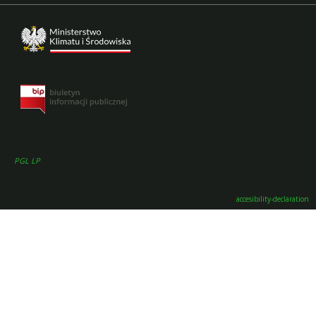
PGL LP
accesibility-declaration