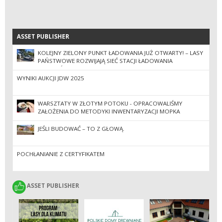
ASSET PUBLISHER
ASSET PUBLISHER
KOLEJNY ZIELONY PUNKT ŁADOWANIA JUŻ OTWARTY! – LASY
PAŃSTWOWE ROZWIJAJĄ SIEĆ STACJI ŁADOWANIA
POJAZDÓW
WYNIKI AUKCJI JDW 2025
WARSZTATY W ZŁOTYM POTOKU - OPRACOWALIŚMY
ZAŁOŻENIA DO METODYKI INWENTARYZACJI MOPKA
ZACHODNIEGO I WŁOCHATKI W RAMACH PROJEKTU „NOCNE
ŻYCIE LASU”
JEŚLI BUDOWAĆ – TO Z GŁOWĄ.
POCHŁANIANIE Z CERTYFIKATEM
ASSET PUBLISHER
ASSET PUBLISHER