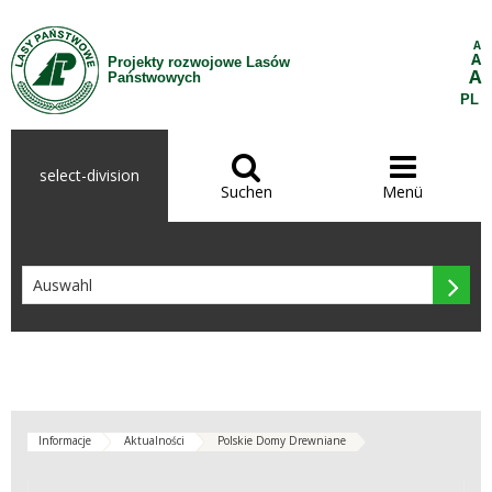
Zum Inhalt wechseln
A
A
Projekty rozwojowe Lasów
A
Państwowych
PL


select-division
Suchen
Menü

Informacje
Aktualności
Polskie Domy Drewniane