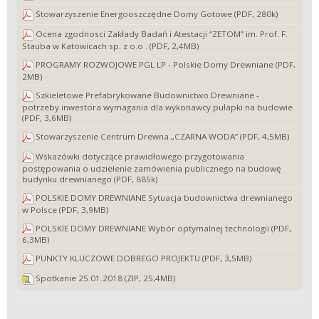
Stowarzyszenie Energooszczędne Domy Gotowe (PDF, 280k)
Ocena zgodnosci Zakłady Badań i Atestacji “ZETOM” im. Prof. F.
Stauba w Katowicach sp. z o.o . (PDF, 2,4MB)
PROGRAMY ROZWOJOWE PGL LP - Polskie Domy Drewniane (PDF,
2MB)
Szkieletowe Prefabrykowane Budownictwo Drewniane -
potrzeby inwestora wymagania dla wykonawcy pułapki na budowie
(PDF, 3,6MB)
Stowarzyszenie Centrum Drewna „CZARNA WODA” (PDF, 4,5MB)
Wskazówki dotyczące prawidłowego przygotowania
postępowania o udzielenie zamówienia publicznego na budowę
budynku drewnianego (PDF, 885k)
POLSKIE DOMY DREWNIANE Sytuacja budownictwa drewnianego
w Polsce (PDF, 3,9MB)
POLSKIE DOMY DREWNIANE Wybór optymalnej technologii (PDF,
6,3MB)
PUNKTY KLUCZOWE DOBREGO PROJEKTU (PDF, 3,5MB)
Spotkanie 25.01.2018 (ZIP, 25,4MB)