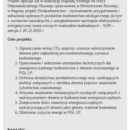
Projekt wpisuje się w realizację krajowej Strategii na rzecz
Odpowiedzialnego Rozwoju opracowanej w Ministerstwie Rozwoju,
w flagowy projekt
Ekobudownictwo - stymulowanie przygotowania i
wdrażania wybranych produktów budownictwa ekologicznego (w tym
z surowców naturalnych) z uwzględnieniem wymogów efektywności
energetycznej nowoczesnych materiałów budowlanych - SOR –
wersja z 20.12.2016 r.
Cele projektu:
Ograniczanie emisji CO
poprzez szersze wykorzystanie
2
drewna jako najbardziej pro-środowiskowego surowca
budowlanego.
Opracowanie i wdrożenie standardów technicznych dla
energooszczędnego budownictwa z drewna stosowanego w
PGL LP.
Ochrona dziedzictwa architektonicznego oraz zanikających
profesji związanych z obróbką drewna poprzez wspieranie
szkolnictwa zawodowego.
Aktywne wspieranie innowacyjnych rozwiązań związanych z
wykorzystaniem drewna w budownictwie energooszczędnym.
Zwiększenie ilości inwestycji energooszczędnych
wykorzystujących drewno jako główny materiał budowlany.
Obniżenie zużycia energii w PGL LP.
Kontakt: