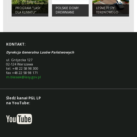
PROGRAM "LASY
POLSKIE DOMY
LEŚNE TESTY
DLA KLIMATU"
DREWNIANE
TERENOWEGO
ELEKTRYKA
KONTAKT:
Dyrekcja Generalna Lasów Państwowych
ul. Grójecka 127
02-124 Warszawa
tel. +48 22 58 98 300
fax +48 22 58 98 171
m.blasiak@lasy.gov.pl
Śledź kanał PGL LP
na YouTube: