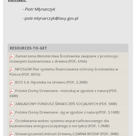
-
Piotr Młynarczyk
- piotr.mlynarczyk@lasy.gov.pl
RESOURCES-TO-GET
Zamierzenia Ministerstwa Środowiska związane z promocją i
rozwojem budownictwa z drewna (PDF, 696k)
NFOSiGW filar systemu finansowania ochrony środowiska w
Polsce (PDF, 801k)
BOS S.A. Hipoteka na drewno (PDF, 2,3MB)
Polskie Domy Drewniane –mieszkaj w zgodzie z naturą (PDF,
6MB)
ZAKŁADOWY FUNDUSZ ŚWIADCZEŃ SOCJALNYCH (PDF, 5MB)
Polskie Domy Drewniane –żyj w zgodzie z naturą (PDF, 3,1MB)
Oczekiwania wobec systemu wsparciafinansowego dla
budownictwa energooszczędnego (i nie tylko) (PDF, 1,9MB)
StowarzyszenieCentrum Drewna„CZARNA WODA” (PDF, 3MB)