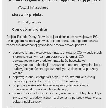
Komórka organizacyjna nadzorująca realizację projektu
Wydział Infrastruktury
Kierownik projektu
Piotr Młynarczyk
Opis ogólny projektu
Projekt Polskie Domy Drewniane jest działaniem rozwojowym PGL
LP mającym na celu wprowadzenie do powszechnego stosowania
zasad zrównoważonej gospodarki środowiskowej poprzez:
poprawę bilansu węglowego (magazynowanie CO
w budynkach
2
z drewna oraz tym samym ograniczenie emisji CO
2
powstającego przy produkcji materiałów budowlanych
używanych do technologii murowanej – cement, styropian itp.) -
budowę budynków energooszczędnych z drewna na potrzeby
własne;
poprawę bilansu energetycznego – mniejsze zużycie energii
pierwotnej niezbędnej do utrzymania budynków;
do propagowanie efektywnego wykorzystanie surowca
drzewnego jako materiału budowlanego;
gromadzenie i udostępnianie bazy wiedzy oraz dobrych praktyk
związanych z budownictwem z drewna na potrzeby własne oraz
sektora publicznego.