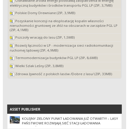
Odnawialne źródła energii podstawą zaopatrzenia w energię
elektryczną budynków i środków transportu PGL LP (ZIP, 3,7MB)
Polskie Domy Drewniane (ZIP, 3,9MB)
Pozyskanie koncesji na eksploatację kopalin własności
nieruchomości gruntowej ze złóż na obszarach w zarządzie PGL LP
(ZIP, 4,1MB)
Pszczoły wracają do lasu (ZIP, 1,5MB)
Rozwój łączności w LP - modernizacja sieci radiokomunikacji
ruchomej lądowej (ZIP, 4,9MB)
Termomodernizacja budynków PGL LP (ZIP, 8,6MB)
Wielki Szlak Leśny (ZIP, 3,8MB)
Zdrowa żywność z polskich lasów /Dobre z lasu/ (ZIP, 33MB)
ASSET PUBLISHER
ASSET PUBLISHER
KOLEJNY ZIELONY PUNKT ŁADOWANIA JUŻ OTWARTY! – LASY
PAŃSTWOWE ROZWIJAJĄ SIEĆ STACJI ŁADOWANIA
POJAZDÓW