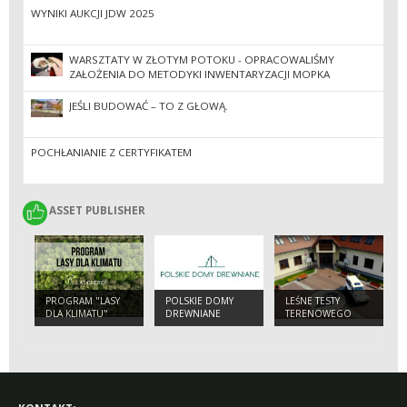
WYNIKI AUKCJI JDW 2025
WARSZTATY W ZŁOTYM POTOKU - OPRACOWALIŚMY
ZAŁOŻENIA DO METODYKI INWENTARYZACJI MOPKA
ZACHODNIEGO I WŁOCHATKI W RAMACH PROJEKTU „NOCNE
ŻYCIE LASU”
JEŚLI BUDOWAĆ – TO Z GŁOWĄ.
POCHŁANIANIE Z CERTYFIKATEM
ASSET PUBLISHER
ASSET PUBLISHER
PROGRAM "LASY
POLSKIE DOMY
LEŚNE TESTY
DLA KLIMATU"
DREWNIANE
TERENOWEGO
ELEKTRYKA