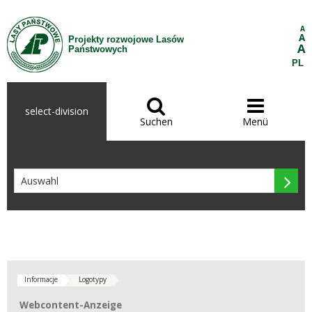
Zum Inhalt wechseln
A
A
Projekty rozwojowe Lasów
A
Państwowych
PL


select-division
Suchen
Menü

Informacje
Logotypy
Webcontent-Anzeige
Webcontent-Anzeige