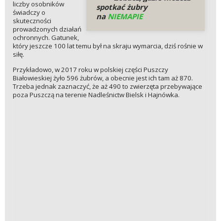
liczby osobników
spotkać żubry
świadczy o
na
NIEMAPIE
skuteczności
prowadzonych działań
ochronnych. Gatunek,
który jeszcze 100 lat temu był na skraju wymarcia, dziś rośnie w
siłę.
Przykładowo, w 2017 roku w polskiej części Puszczy
Białowieskiej żyło 596 żubrów, a obecnie jest ich tam aż 870.
Trzeba jednak zaznaczyć, że aż 490 to zwierzęta przebywające
poza Puszczą na terenie Nadleśnictw Bielsk i Hajnówka.