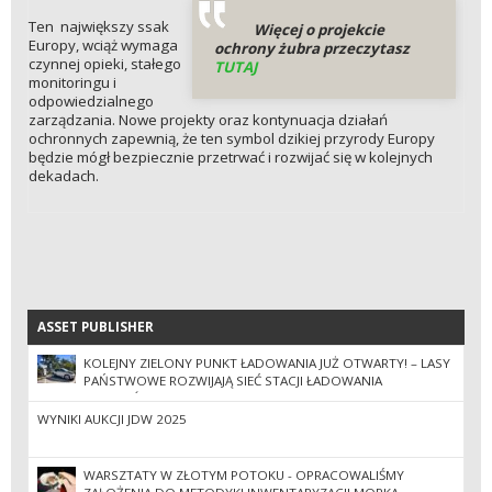
Ten największy ssak
Więcej o projekcie
Europy, wciąż wymaga
ochrony żubra przeczytasz
czynnej opieki, stałego
TUTAJ
monitoringu i
odpowiedzialnego
zarządzania. Nowe projekty oraz kontynuacja działań
ochronnych zapewnią, że ten symbol dzikiej przyrody Europy
będzie mógł bezpiecznie przetrwać i rozwijać się w kolejnych
dekadach.
ASSET PUBLISHER
ASSET PUBLISHER
KOLEJNY ZIELONY PUNKT ŁADOWANIA JUŻ OTWARTY! – LASY
PAŃSTWOWE ROZWIJAJĄ SIEĆ STACJI ŁADOWANIA
POJAZDÓW
WYNIKI AUKCJI JDW 2025
WARSZTATY W ZŁOTYM POTOKU - OPRACOWALIŚMY