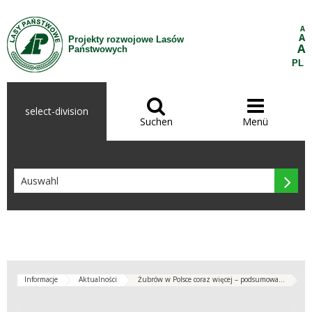
Zum Inhalt wechseln
A
A
Projekty rozwojowe Lasów
A
Państwowych
PL


select-division
Suchen
Menü

Informacje
Aktualności
Żubrów w Polsce coraz więcej – podsumowa...