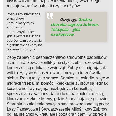
błyskawicznemu rozprzestrzenianiu się wszelkiego
rodzaju wirusów, bakterii czy pasożytów.
Rośnie również liczba
wypadków
Obejrzyj:
Groźna
komunikacyjnych i
choroba zagraża żubrom.
konfliktów
Telazjoza – głos
społecznych. Tam,
naukowców
gdzie jest duża liczba
żubrów, tam pojawiają
się dotkliwe szkody na
uprawach rolnych.
Żeby zapewnić bezpieczeństwo zdrowotne osobników
i zminimalizować konflikty na styku żubr – człowiek,
konieczne są relokacje zwierząt. Żubry nie migrują jak
wilki, czy rysie w poszukiwaniu nowych terenów dla
siebie. Robią to tylko samce. Samice są osiadłe, więc w
migracji trzeba im pomóc. Relokacje żubrów są jednak
kosztowne i wymagają niezbędnych konsultacji
społecznych z samorządami i lokalną społecznością,
która zamieszkuje tereny, gdzie żubry mają się pojawić.
Starania o założenie nowych stad prowadzone są przez
Lasy Państwowe i Stowarzyszenie Miłośników Żubrów
od lat, nie tylko w kraju ale i poza granicami, w obrębie