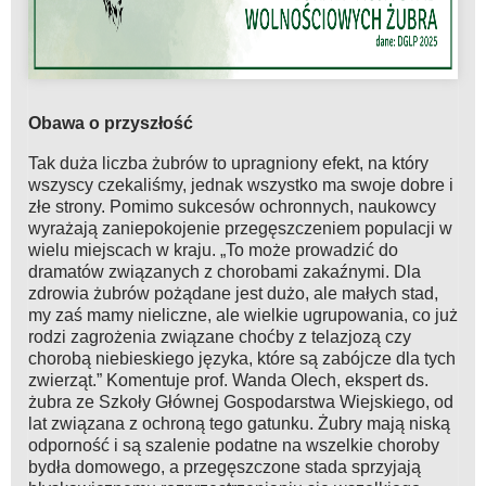
Obawa o przyszłość
Tak duża liczba żubrów to upragniony efekt, na który
wszyscy czekaliśmy, jednak wszystko ma swoje dobre i
złe strony. Pomimo sukcesów ochronnych, naukowcy
wyrażają zaniepokojenie przegęszczeniem populacji w
wielu miejscach w kraju. „To może prowadzić do
dramatów związanych z chorobami zakaźnymi. Dla
zdrowia żubrów pożądane jest dużo, ale małych stad,
my zaś mamy nieliczne, ale wielkie ugrupowania, co już
rodzi zagrożenia związane choćby z telazjozą czy
chorobą niebieskiego języka, które są zabójcze dla tych
zwierząt.” Komentuje prof. Wanda Olech, ekspert ds.
żubra ze Szkoły Głównej Gospodarstwa Wiejskiego, od
lat związana z ochroną tego gatunku. Żubry mają niską
odporność i są szalenie podatne na wszelkie choroby
bydła domowego, a przegęszczone stada sprzyjają