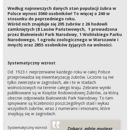
Według najnowszych danych stan populacji żubra w
Polsce wynosi 3060 osobników! To więcej o 240 w
stosunku do poprzedniego roku.
Wśród nich znajduje się 205 żubrów z 26 hodowli
zamkniętych (8 Lasów Państwowych, 1 prowadzona
przez Białowieski Park Narodowy, 1 Wolińskiego Parku
Narodowego, 1 ogrodu zoologicznego w Warszawie i
innych) oraz 2855 osobników żyjących na wolności.
Systematyczny wzrost
Od 1923 r. nieprzerwanie każdego roku w całej Polsce
przeprowadza się inwentaryzację żubrów. Liczone są nie
tylko zwierzęta w zagrodach, ale i te w stadach
wolnościowych na terenie całego kraju. Zebrane wyniki
publikowane są w Księdze Rodowodowej Żubrów, za którą
obecnie odpowiada Białowieski Park Narodowy. To tam
spisywane są liczebności poszczególnych stad i wykaz
wszystkich żubrów, wraz z numerami i imionami, które
znajdują się w zagrodach.
Systematyczny wzrost
Zobacz, gdzie możesz