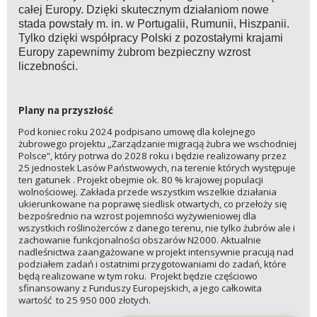
całej Europy. Dzięki skutecznym działaniom nowe
stada powstały m. in. w Portugalii, Rumunii, Hiszpanii.
Tylko dzięki współpracy Polski z pozostałymi krajami
Europy zapewnimy żubrom bezpieczny wzrost
liczebności.
Plany na przyszłość
Pod koniec roku 2024 podpisano umowę dla kolejnego
żubrowego projektu „Zarządzanie migracją żubra we wschodniej
Polsce”, który potrwa do 2028 roku i będzie realizowany przez
25 jednostek Lasów Państwowych, na terenie których występuje
ten gatunek . Projekt obejmie ok. 80 % krajowej populacji
wolnościowej. Zakłada przede wszystkim wszelkie działania
ukierunkowane na poprawę siedlisk otwartych, co przełoży się
bezpośrednio na wzrost pojemności wyżywieniowej dla
wszystkich roślinożerców z danego terenu, nie tylko żubrów ale i
zachowanie funkcjonalności obszarów N2000. Aktualnie
nadleśnictwa zaangażowane w projekt intensywnie pracują nad
podziałem zadań i ostatnimi przygotowaniami do zadań, które
będą realizowane w tym roku. Projekt będzie częściowo
sfinansowany z Funduszy Europejskich, a jego całkowita
wartość to 25 950 000 złotych.