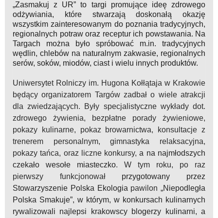
„Zasmakuj z UR” to targi promujące ideę zdrowego
odżywiania, które stwarzają doskonałą okazję
wszystkim zainteresowanym do poznania tradycyjnych,
regionalnych potraw oraz receptur ich powstawania. Na
Targach można było spróbować m.in. tradycyjnych
wędlin, chlebów na naturalnym zakwasie, regionalnych
serów, soków, miodów, ciast i wielu innych produktów.
Uniwersytet Rolniczy im. Hugona Kołłątaja w Krakowie
będący organizatorem Targów zadbał o wiele atrakcji
dla zwiedzających. Były specjalistyczne wykłady dot.
zdrowego żywienia, bezpłatne porady żywieniowe,
pokazy kulinarne, pokaz browarnictwa, konsultacje z
trenerem personalnym, gimnastyka relaksacyjna,
pokazy tańca, oraz liczne konkursy,
a na najmłodszych
czekało wesołe miasteczko
. W tym roku, po raz
pierwszy funkcjonował
przygotowany przez
Stowarzyszenie Polska Ekologia
pawilon
„Niepodległa
Polska Smakuje”, w którym, w konkursach kulinarnych
rywalizowali najlepsi krakowscy blogerzy kulinarni, a