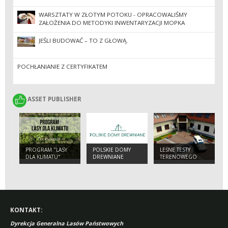
WARSZTATY W ZŁOTYM POTOKU - OPRACOWALIŚMY
ZAŁOŻENIA DO METODYKI INWENTARYZACJI MOPKA
ZACHODNIEGO I WŁOCHATKI W RAMACH PROJEKTU „NOCNE
ŻYCIE LASU”
JEŚLI BUDOWAĆ – TO Z GŁOWĄ.
POCHŁANIANIE Z CERTYFIKATEM
ASSET PUBLISHER
ASSET PUBLISHER
PROGRAM "LASY
POLSKIE DOMY
LEŚNE TESTY
DLA KLIMATU"
DREWNIANE
TERENOWEGO
ELEKTRYKA
KONTAKT:
Dyrekcja Generalna Lasów Państwowych