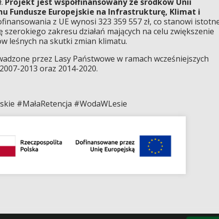
ł.
Projekt jest współfinansowany ze środków Unii
 Fundusze Europejskie na Infrastrukturę, Klimat i
inansowania z UE wynosi 323 359 557 zł, co stanowi istotn
ję szerokiego zakresu działań mających na celu zwiększenie
w leśnych na skutki zmian klimatu.
owadzone przez Lasy Państwowe w ramach wcześniejszych
2007-2013 oraz 2014-2020.
skie #MałaRetencja #WodaWLesie