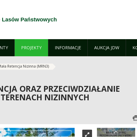
e Lasów Państwowych
NTY
PROJEKTY
INFORMACJE
AUKCJA JDW
K
ała Retencja Nizinna (MRN3)
NCJA ORAZ PRZECIWDZIAŁANIE
 TERENACH NIZINNYCH