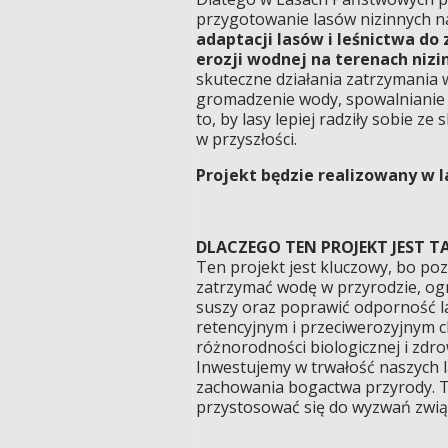
przygotowanie lasów nizinnych na
adaptacji lasów i leśnictwa do
erozji wodnej na terenach niz
skuteczne działania zatrzymania 
gromadzenie wody, spowalnianie j
to, by lasy lepiej radziły sobie z
w przyszłości.
Projekt będzie realizowany w l
DLACZEGO TEN PROJEKT JEST T
Ten projekt jest kluczowy, bo p
zatrzymać wodę w przyrodzie, ogr
suszy oraz poprawić odporność l
retencyjnym i przeciwerozyjnym 
różnorodności biologicznej i zdr
Inwestujemy w trwałość naszych la
zachowania bogactwa przyrody. T
przystosować się do wyzwań zwią