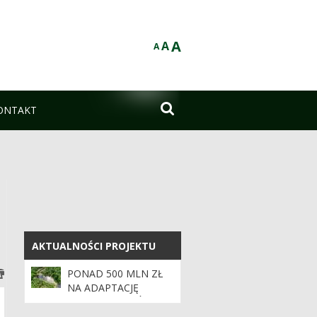
A
A
A

ONTAKT
AKTUALNOŚCI PROJEKTU
AKTUALNOŚCI PROJEKTU
PONAD 500 MLN ZŁ
NA ADAPTACJĘ
POLSKICH LASÓW DO
ZMIAN KLIMATU