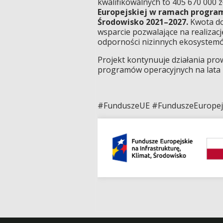
kwalifikowalnych to 405 670 000 z
Europejskiej w ramach programu
Środowisko 2021–2027.
Kwota dof
wsparcie pozwalające na realizac
odporności nizinnych ekosystemó
Projekt kontynuuje działania pr
programów operacyjnych na lata 
#FunduszeUE #FunduszeEuropej