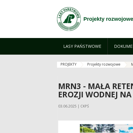
Przejdź do treści
Projekty rozwojow
LASY PAŃSTWOWE
DOKUME
PROJEKTY
Projekty rozwojowe
M
MRN3 - MAŁA RETE
EROZJI WODNEJ NA
03.06.2025 | CKPŚ