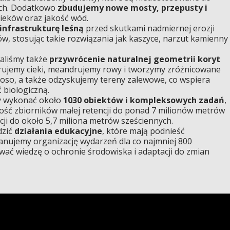
ch. Dodatkowo
zbudujemy nowe mosty, przepusty i
cieków oraz jakość wód.
nfrastrukturę leśną
przed skutkami nadmiernej erozji
, stosując takie rozwiązania jak kaszyce, narzut kamienny
aliśmy także
przywrócenie naturalnej geometrii koryt
rujemy cieki, meandrujemy rowy i tworzymy zróżnicowane
ploso, a także odzyskujemy tereny zalewowe, co wspiera
 biologiczną.
y wykonać około
1030 obiektów i kompleksowych zadań
,
ość zbiorników małej retencji do ponad 7 milionów metrów
cji do około 5,7 miliona metrów sześciennych.
dzić
działania edukacyjne
, które mają podnieść
anujemy organizację wydarzeń dla co najmniej 800
ać wiedzę o ochronie środowiska i adaptacji do zmian