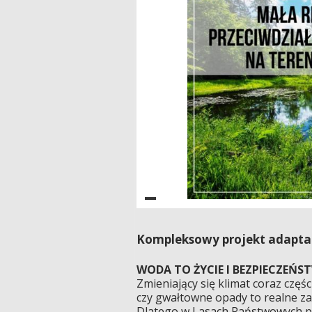
Kompleksowy projekt adaptacj
WODA TO ŻYCIE I BEZPIECZEŃS
Zmieniający się klimat coraz częś
czy gwałtowne opady to realne z
Dlatego w Lasach Państwowych po