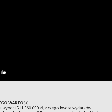
JEGO WARTOŚĆ
tu wynosi 511 560 000 zł, z czego kwota wydatków