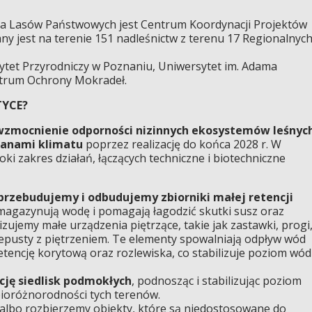
ia Lasów Państwowych jest Centrum Koordynacji Projektów
ny jest na terenie 151 nadleśnictw z terenu 17 Regionalnyc
ytet Przyrodniczy w Poznaniu, Uniwersytet im. Adama
ntrum Ochrony Mokradeł.
TYCE?
wzmocnienie odporności nizinnych ekosystemów leśnyc
ianami klimatu
poprzez realizację do końca 2028 r. W
ki zakres działań, łączących techniczne i biotechniczne
rzebudujemy i odbudujemy zbiorniki małej retencji
 magazynują wodę i pomagają łagodzić skutki susz oraz
ujemy małe urządzenia piętrzące, takie jak zastawki, progi
epusty z piętrzeniem. Te elementy spowalniają odpływ wód
tencję korytową oraz rozlewiska, co stabilizuje poziom wód
cję siedlisk podmokłych
, podnosząc i stabilizując poziom
bioróżnorodności tych terenów.
lbo rozbierzemy obiekty, które są niedostosowane do