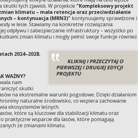
 skutki tych zjawisk. W projekcie
"Kompleksowy projekt
 zmian klimatu – mała retencja oraz przeciwdziałanie
innych – kontynuacja (MRN3)"
kontynuujemy sprawdzone i
wody w lesie. Stawiamy na konkretne rozwiązania:
ej odpływu i zabezpieczanie infrastruktury – wszystko po
e skutkami zmian klimatu i mogły pełnić swoje funkcje również
atach 2024–2028.
KLIKNIJ I PRZECZYTAJ O
PIERWSZEJ I DRUGIEJ EDYCJI
PROJEKTU
AK WAŻNY?
ozwala nam
aniczyć skutki
asów na ekstremalne warunki pogodowe. Dzięki działaniom
chronimy naturalne środowisko, co wspiera zachowanie
owia ekosystemów leśnych.
sów, które są kluczowe dla stabilizacji klimatu oraz
o praktyczne wsparcie dla lasów, które pomagają
zanych ze zmianami klimatu.