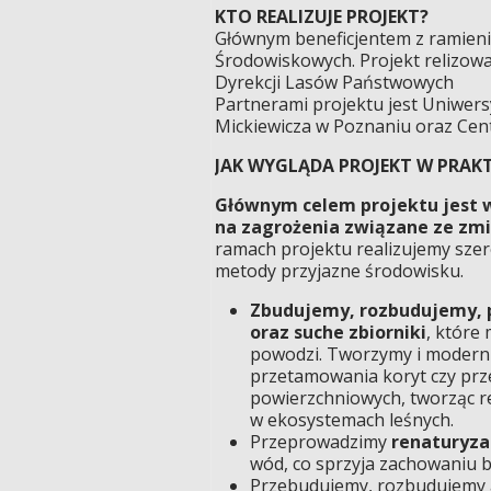
KTO REALIZUJE PROJEKT?
Głównym beneficjentem z ramien
Środowiskowych. Projekt relizowa
Dyrekcji Lasów Państwowych
Partnerami projektu jest Uniwers
Mickiewicza w Poznaniu oraz Ce
JAK WYGLĄDA PROJEKT W PRAK
Głównym celem projektu jest 
na zagrożenia związane ze zm
ramach projektu realizujemy szero
metody przyjazne środowisku.
Zbudujemy, rozbudujemy, p
oraz suche zbiorniki
, które
powodzi. Tworzymy i moderniz
przetamowania koryt czy prz
powierzchniowych, tworząc re
w ekosystemach leśnych.
Przeprowadzimy
renaturyza
wód, co sprzyja zachowaniu 
Przebudujemy, rozbudujemy a