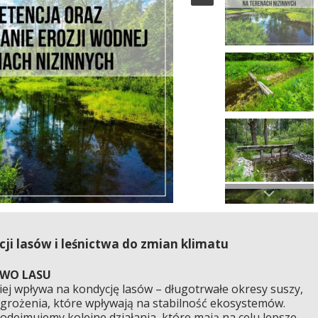
i lasów i leśnictwa do zmian klimatu
TWO LASU
ciej wpływa na kondycję lasów – długotrwałe okresy suszy,
agrożenia, które wpływają na stabilność ekosystemów.
dejmujemy kolejne działania, które mają na celu lepsze