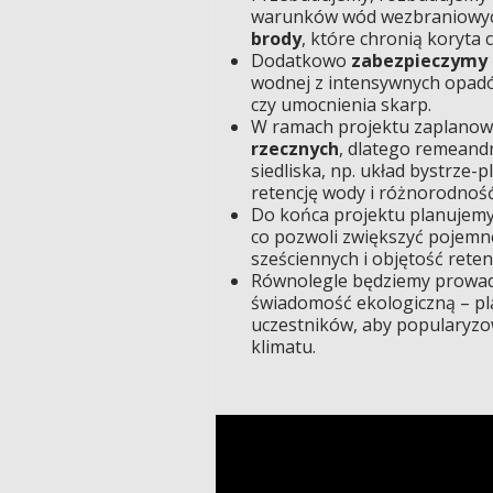
warunków wód wezbraniowy
brody
, które chronią koryta 
Dodatkowo
zabezpieczymy i
wodnej z intensywnych opadów
czy umocnienia skarp.
W ramach projektu zaplanow
rzecznych
, dlatego remeand
siedliska, np. układ bystrze-
retencję wody i różnorodność
Do końca projektu planujem
co pozwoli zwiększyć pojemn
sześciennych i objętość reten
Równolegle będziemy prowa
świadomość ekologiczną – pl
uczestników, aby popularyzow
klimatu.