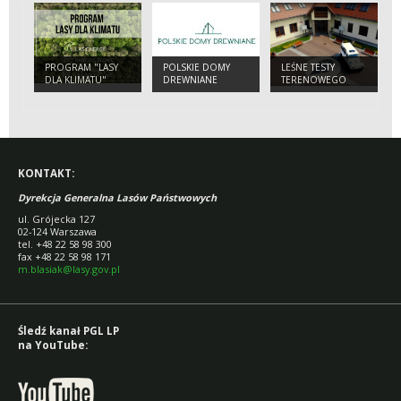
PROGRAM "LASY
POLSKIE DOMY
LEŚNE TESTY
DLA KLIMATU"
DREWNIANE
TERENOWEGO
ELEKTRYKA
KONTAKT:
Dyrekcja Generalna Lasów Państwowych
ul. Grójecka 127
02-124 Warszawa
tel. +48 22 58 98 300
fax +48 22 58 98 171
m.blasiak@lasy.gov.pl
Śledź kanał PGL LP
na YouTube: