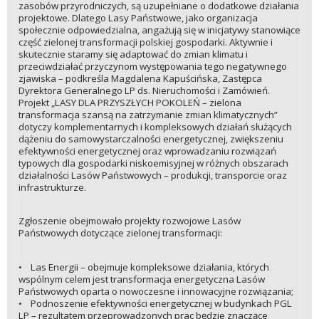
zasobów przyrodniczych, są uzupełniane o dodatkowe działania
projektowe. Dlatego Lasy Państwowe, jako organizacja
społecznie odpowiedzialna, angażują się w inicjatywy stanowiące
część zielonej transformacji polskiej gospodarki. Aktywnie i
skutecznie staramy się adaptować do zmian klimatu i
przeciwdziałać przyczynom występowania tego negatywnego
zjawiska – podkreśla Magdalena Kapuścińska, Zastępca
Dyrektora Generalnego LP ds. Nieruchomości i Zamówień.
Projekt „LASY DLA PRZYSZŁYCH POKOLEŃ – zielona
transformacja szansą na zatrzymanie zmian klimatycznych”
dotyczy komplementarnych i kompleksowych działań służących
dążeniu do samowystarczalności energetycznej, zwiększeniu
efektywności energetycznej oraz wprowadzaniu rozwiązań
typowych dla gospodarki niskoemisyjnej w różnych obszarach
działalności Lasów Państwowych – produkcji, transporcie oraz
infrastrukturze.
Zgłoszenie obejmowało projekty rozwojowe Lasów
Państwowych dotyczące zielonej transformacji:
• Las Energii – obejmuje kompleksowe działania, których
wspólnym celem jest transformacja energetyczna Lasów
Państwowych oparta o nowoczesne i innowacyjne rozwiązania;
• Podnoszenie efektywności energetycznej w budynkach PGL
LP – rezultatem przeprowadzonych prac będzie znaczące