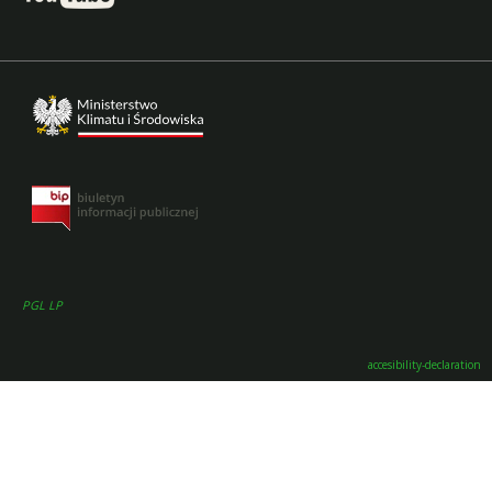
PGL LP
accesibility-declaration