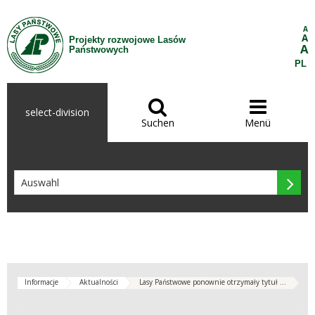
Zum Inhalt wechseln
A
A
Projekty rozwojowe Lasów
A
Państwowych
PL


select-division
Suchen
Menü

Informacje
Aktualności
Lasy Państwowe ponownie otrzymały tytuł ...