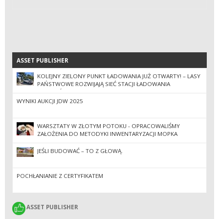
ASSET PUBLISHER
ASSET PUBLISHER
KOLEJNY ZIELONY PUNKT ŁADOWANIA JUŻ OTWARTY! – LASY
PAŃSTWOWE ROZWIJAJĄ SIEĆ STACJI ŁADOWANIA
POJAZDÓW
WYNIKI AUKCJI JDW 2025
WARSZTATY W ZŁOTYM POTOKU - OPRACOWALIŚMY
ZAŁOŻENIA DO METODYKI INWENTARYZACJI MOPKA
ZACHODNIEGO I WŁOCHATKI W RAMACH PROJEKTU „NOCNE
ŻYCIE LASU”
JEŚLI BUDOWAĆ – TO Z GŁOWĄ.
POCHŁANIANIE Z CERTYFIKATEM
ASSET PUBLISHER
ASSET PUBLISHER