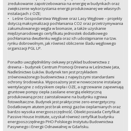
zredukowanie zapotrzebowania na energię w budynkach oraz
zwiększenie wykorzystania energii produkowanej we własnych
instalacjach z OZE;
• Leśne Gospodarstwa Węglowe oraz Lasy Węglowe – projekty
dotyczą maksymalizacji pochłaniania CO2 oraz przetrzymywania
zakumulowanego węgla w biomasie, a także uzyskanie
międzynarodowego certyfikatu jednostek dodatkowego
pochłaniania dwutlenku węgla oraz ich udostępnianie na tzw.
rynku dobrowolnym, jak również obliczenie śladu węglowego
organizacji PGL LP.
Ponadto uwzględniliśmy ciekawy przykład budownictwa z
drewna – budynek Centrum Promocji Drewna w Leśnictwie Jata,
Nadleśnictwo Łuków. Budynek ten jest przykładem
zrównoważonego budownictwa z najwyższymi standardami
ochrony środowiska. Wyposażony jest w nowoczesne instalacje
wentylacyjne z odzyskiem ciepła i OZE, a ogrzewanie zapewniają
gruntowe pompy ciepła zasilane energią elektryczną
produkowaną przez zainstalowane na budynku ogniwa
fotowoltaiczne. Budynek jest praktycznie zero-energetyczny.
Dodatkowym atutem jest brak emisji gazów cieplarnianych oraz
bardzo wysoka energooszczędność. Obiekt posiada Certyfikat
Passive House Institute, uzyskał również certyfikat budynku
energooszczędnego PHO Polskiego Instytutu Budownictwa
Pasywnego i Energii Odnawialnej w Gdańsku.